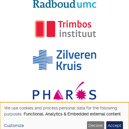
We use cookies and process personal data for the following
Use
purposes:
Functional, Analytics & Embedded external content
.
of
Customize
Decline
Accept