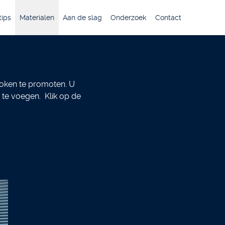
ips
Materialen
Aan de slag
Onderzoek
Contact
roken te promoten. U
 te voegen. Klik op de