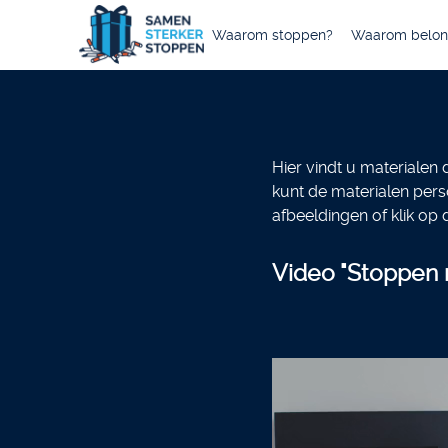
Waarom stoppen?
Waarom belon
Skip
to
main
content
Hier vindt u materialen
kunt de materialen pers
afbeeldingen of klik op
Video "Stoppen
Video
file