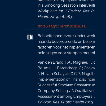
in a Smoking Cessation Intervention at 
Workplace.
Int. J. Environ. Res. Public
Health
2019
,
16
, 2831
doi:10.3390/ijerph16162831
Behoeftenonderzoek onder werkgever
naar de bevorderende en bellemerend
factoren voor het implementeren van
beloningen voor stoppen met roken.
Van den Brand, F.A.; Magnée, T.; de Ha
Bouma, L.; Barendregt, C.; Chavannes,
N.H.; van Schayck, O.C.P.; Nagelhout, G.
Implementation of Financial Incentives 
Successful Smoking Cessation in Real-
Company Settings: A Qualitative Needs
Assessment among Employers.
Int. J.
Environ. Res. Public Health
2019,
16
, 51