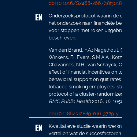
doi:10.1016/S2468-2667(18)30185-3
Onderzoeksprotocol waarin de opzet 
het onderzoek naar financiële beloning
voor stoppen met roken uitgebreid wo
beschreven.
Van den Brand, F.A.; Nagelhout, G.E.;
Winkens, B.; Evers, S.M.A.A.; Kotz, D.;
Chavannes, N.H.; van Schayck, C.P. The
effect of financial incentives on top of
behavioral support on quit rates in
tobacco smoking employees: study
protocol of a cluster-randomized trial.
BMC Public Health
2016,
16
, 1056.
doi:10.1186/s12889-016-3729-y
Kwalitatieve studie waarin werknemers
vertellen wat de succesfactoren waren