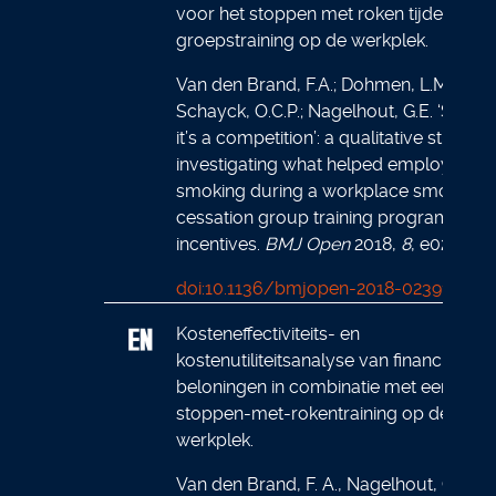
voor het stoppen met roken tijdens een
groepstraining op de werkplek.
Van den Brand, F.A.; Dohmen, L.M.E.; Va
Schayck, O.C.P.; Nagelhout, G.E. ‘Secretl
it’s a competition’: a qualitative study
investigating what helped employees q
smoking during a workplace smoking
cessation group training programme w
incentives.
BMJ Open
2018,
8
, e023917
doi:10.1136/bmjopen-2018-023917
Kosteneffectiviteits- en
kostenutiliteitsanalyse van financiële
beloningen in combinatie met een
stoppen-met-rokentraining op de
werkplek.
Van den Brand, F. A., Nagelhout, G.