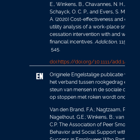
E., Winkens, B., Chavannes, N. H., van
Schayck, O. C. P., and Evers, S. M. A.
A. (2020) Cost‐effectiveness and cost–
utility analysis of a work‐place smokin
cessation intervention with and without
financial incentives.
Addiction
, 115: 534–
545.
doi:https://doi.org/10.1111/add.14861
Originele Engelstalige publicatie waarin
het verband tussen rookgedrag en soci
steun van mensen in de sociale omgev
op stoppen met roken wordt onderzoc
Van den Brand, F.A.; Nagtzaam, P.;
Nagelhout, G.E.; Winkens, B.; van Schay
C.P. The Association of Peer Smoking
Behavior and Social Support with Quit
Success in Employees Who Participat