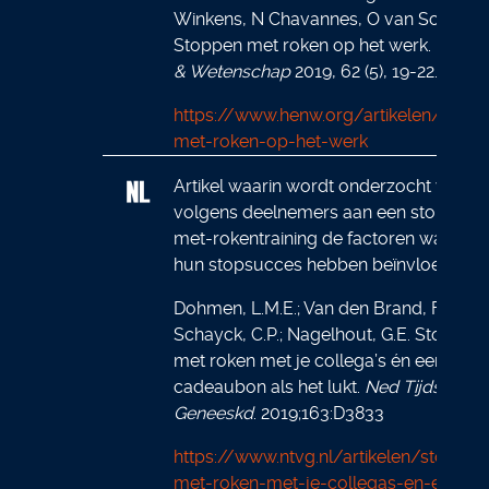
Winkens, N Chavannes, O van Schayck
Stoppen met roken op het werk.
Huisar
& Wetenschap
2019, 62 (5), 19-22.
https://www.henw.org/artikelen/stopp
met-roken-op-het-werk
Artikel waarin wordt onderzocht wat
volgens deelnemers aan een stoppen-
met-rokentraining de factoren waren d
hun stopsucces hebben beïnvloed.
Dohmen, L.M.E.; Van den Brand, F.A.; Va
Schayck, C.P.; Nagelhout, G.E. Stoppen
met roken met je collega’s én een
cadeaubon als het lukt.
Ned Tijdschr
Geneeskd
. 2019;163:D3833
https://www.ntvg.nl/artikelen/stoppen
met-roken-met-je-collegas-en-een-