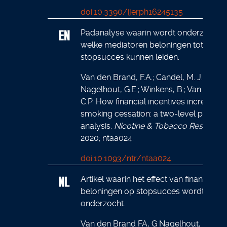
doi:10.3390/ijerph16245135
Padanalyse waarin wordt onderzocht v
welke mediatoren beloningen tot
stopsucces kunnen leiden.
Van den Brand, F.A.; Candel, M. J. J. M.;
Nagelhout, G.E.; Winkens, B.; Van Schay
C.P. How financial incentives increase
smoking cessation: a two-level path
analysis.
Nicotine & Tobacco Research
2020; ntaa024.
doi:10.1093/ntr/ntaa024
Artikel waarin het effect van financiële
beloningen op stopsucces wordt
onderzocht.
Van den Brand FA, G Nagelhout, B