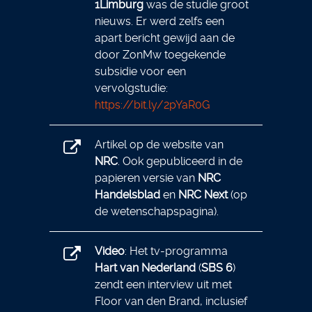
1Limburg
was de studie groot
nieuws. Er werd zelfs een
apart bericht gewijd aan de
door ZonMw toegekende
subsidie voor een
vervolgstudie:
https://bit.ly/2pYaR0G
Artikel op de website van
NRC
. Ook gepubliceerd in de
papieren versie van
NRC
Handelsblad
en
NRC Next
(op
de wetenschapspagina).
Video
:
Het tv-programma
Hart van Nederland
(
SBS 6
)
zendt een interview uit met
Floor van den Brand, inclusief